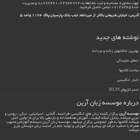
جهت مشاوره، مصاحبه و ثبت نام لطفا با-22744972-88992421 و مدیریت
09129345984 تماس حاصل فرماييد.
آدرس: خیابان شریعتی بالاتر از میرداماد جنب بانک پارسیان پلاک 1174 واحد 5
نوشته های جدید
بهترین ادکلانهای زنانه و مردانه
اعطای نمایندگی
مباحث کلاسها
اخبار انگلیسی
استراتژیهای IELTS
درباره موسسه زبان آرین
موسسه آرین
برگزار کننده زبان های انگلیسی ،فرانسه ، آلمانی ، اسپانیایی ، ترکی ، روسی و
عربی میباشد.بدلیل اینکه کیفیت ، آموزش هدفمندانه و بازدهی بالا برای ما اولین اصل
میباشد کلاسها به طور خصوصی برگزار میشود. موسسه زبان آرین سیستم آموزشی محبوب
همراه با اساتید حرفه ای پیشرو در آموزش و تولید علم در خدمت زبان دوستان عزیز
میباشد.