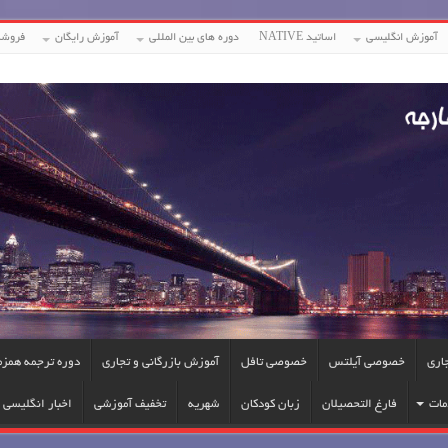
آموزش انگلیسی
اساتید NATIVE
دوره های بین المللی
آموزش رایگان
فروشگ
جاری
خصوصی آیلتس
خصوصی تافل
آموزش بازرگانی و تجاری
دوره ترجمه همزم
مات
فارغ التحصیلان
زبان کودکان
شهریه
تخفیف آموزشی
اخبار انگلیسی