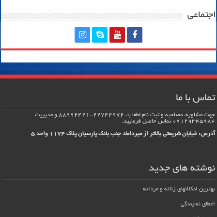
اجتماعی
تماس با ما
جهت مشاوره، مصاحبه و ثبت نام لطفا با-22744972-88992421 و مدیریت
09129345984 تماس حاصل فرماييد.
آدرس: خیابان شریعتی بالاتر از میرداماد جنب بانک پارسیان پلاک 1174 واحد 5
نوشته های جدید
بهترین ادکلانهای زنانه و مردانه
اعطای نمایندگی