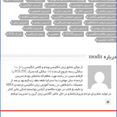
تدریس آیلتس
تدریس اسپانیایی
تدریس انگلیسی
تدریس ایتالیایی
تدریس ایلتس
تدریس تافل
تدریس ترکی
تدریس خصوصی
تدریس خصوصی آیلتس
تدریس خصوصی انگلیسی
تدریس خصوصی مکالمه
تدریس دروس دانشگاهی
تدریس دوره بازرگانی
تدریس روسی
تدریس زبان
تدریس زبان روسی
تدریس عربی
تدریس فرانسه
تدریس مکالمه
تدریس مکالمه انگلیسی
تدریسMCHE
تضمینی
دوره بازرگانی
مدرک FCE
مکالمه تضمینی
درباره modir
از بچگی عاشق زبان انگلیسی بودم و کلاس انگلیسی را از 10
سالگی رسما شروع کردم تا 17 سالگی که مدرک FCE،TTC را
گرفتم سپس در رشته مورد علاقم که عاشقش بودم تدریس
کردم،3 سال مهاجرت به استرالیا نقطه عطف زندگیم بود و بعد از
تحصیلات دانشگاهی در رشته آموزش زبان انگلیسی،ترجمه و MBA
و تالیف 5 کتاب در حوزه مکالمه و آیلتس توانستم اندکی تاثیر گذار
در تولید علم برای مردم عزیزم باشم و در حال حاضر آکادمی زبان آرین را مدیریت میکنم