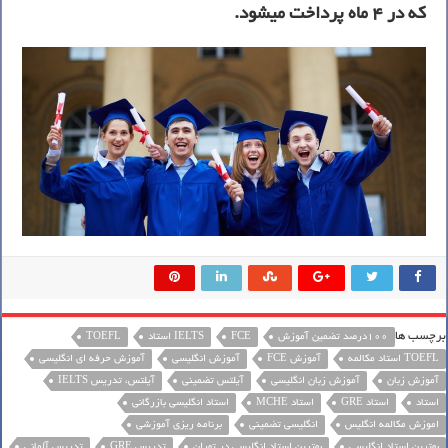
که در 4 ماه پرداخت میشود.
برچسب ها
100درصد تضمین آموزش
FCE
IELTS استاد
TOEFL
TOEFL استاد مکالمه
آموزش FCE
آموزش انگلیسی
آموزش حرفه ای انگلیسی
آموزش زبان
آموزش زبان انگلیسی
آیلتس تضمینی
آیلتس، تدریس IELTS
استاد
استاد GRE
استاد MCHE
استاد انگلیسی بازرگانی
اموزش مکالمه انگلیس
انگلیسی تضمینی
برنامه ریزی آموزشی
بهترین استاد انگلیسی
بهترین استاد انگلیسی در تهران
تدریس GRE
تدریس آلمانی