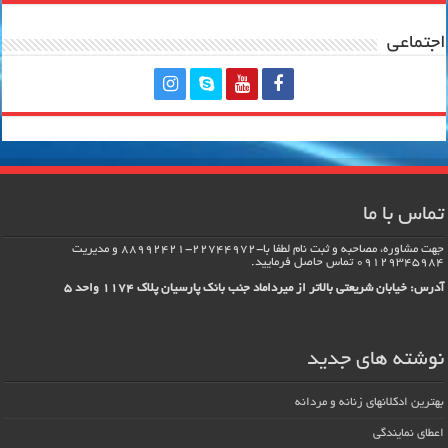
اجتماعی
تماس با ما
جهت مشاوره، مصاحبه و ثبت نام لطفا با-22744972-88992421 و مدیریت
09129345984 تماس حاصل فرماييد.
آدرس: خیابان شریعتی بالاتر از میرداماد جنب بانک پارسیان پلاک 1174 واحد 5
نوشته های جدید
بهترین ادکلانهای زنانه و مردانه
اعطای نمایندگی