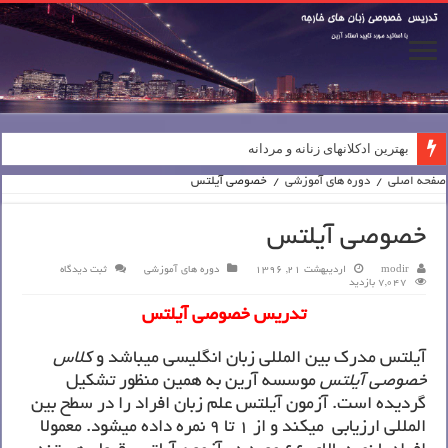
بهترین ادکلانهای زنانه و مردانه
صفحه اصلی
/
دوره های آموزشی
/
خصوصی آیلتس
خصوصی آیلتس
modir
اردیبهشت 21, 1396
دوره های آموزشی
ثبت دیدگاه
7,047 بازدید
تدریس خصوصی آیلتس
آیلتس مدرک بین المللی زبان انگلیسی میباشد و
کلاس
خصوصی آیلتس
موسسه آرین به همین منظور تشکیل
گردیده است. آزمون آیلتس علم زبان افراد را در سطح بین
المللی ارزیابی میکند و از 1 تا 9 نمره داده میشود. معمولا