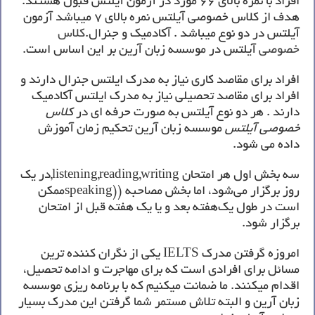
افراد با نمره بالای 66 مورد در آزمون آیلتس قبول هستند.
هدف از کلاس خصوصی آیلتس نمره بالای 7 میباشد آزمون
آیلتس در دو نوع میباشد . آکادمیک و جنرال.
کلاس
خصوصی
آیلتس در موسسه زبان آرین بر این اساس است.
افراد برای مقاصد کاری نیاز به مدرک ایلتس جنرال دارند و
افراد برای مقاصد تحصیلی نیاز به مدرک ایلتس آکادمیک
دارند . هر دو نوع آیلتس به صورت حرفه ای در
کلاس
خصوصی آیلتس
موسسه زبان آرین تحکیم زمان آموزش
داده می شود.
سه بخش اول هر امتحان listening,reading,writing,در یک
روز برگزار می‌شود، اما بخش مصاحبه‌ ((speakingممکن
است در طول یک‌هفته بعد و یا یک هفته قبل از امتحان
برگزار شود.
امروزه گرفتن مدرک IELTS یکی از نگران کننده ترین
مسائل برای افرادی است که برای مهاجرت و ادامه تحصیل،
اقدام میکنند. ما ضمانت میکنیم که با برنامه ریزی موسسه
زبان آرین و البته تلاش مستمر شما گرفتن این مدرک بسیار