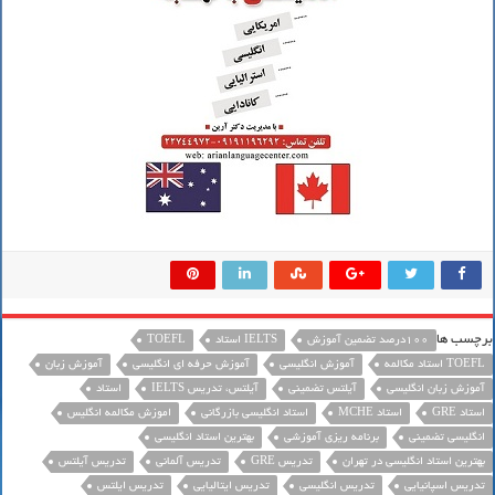
برچسب ها
100درصد تضمین آموزش
IELTS استاد
TOEFL
TOEFL استاد مکالمه
آموزش انگلیسی
آموزش حرفه ای انگلیسی
آموزش زبان
آموزش زبان انگلیسی
آیلتس تضمینی
آیلتس، تدریس IELTS
استاد
استاد GRE
استاد MCHE
استاد انگلیسی بازرگانی
اموزش مکالمه انگلیس
انگلیسی تضمینی
برنامه ریزی آموزشی
بهترین استاد انگلیسی
بهترین استاد انگلیسی در تهران
تدریس GRE
تدریس آلمانی
تدریس آیلتس
تدریس اسپانیایی
تدریس انگلیسی
تدریس ایتالیایی
تدریس ایلتس