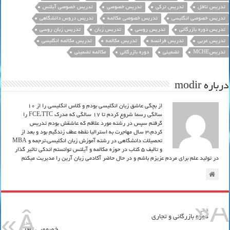
تدریس تافل
تدریس ترکی
تدریس خصوصی
تدریس خصوصی آیلتس
تدریس خصوصی انگلیسی
تدریس خصوصی مکالمه
تدریس دروس دانشگاهی
تدریس دوره بازرگانی
تدریس روسی
تدریس زبان
تدریس زبان روسی
تدریس عربی
تدریس فرانسه
تدریس مکالمه
تدریس مکالمه انگلیسی
تدریسMCHE
تضمینی
دوره بازرگانی
مکالمه تضمینی
درباره modir
از بچگی عاشق زبان انگلیسی بودم و کلاس انگلیسی را از 10
سالگی رسما شروع کردم تا 17 سالگی که مدرک FCE،TTC را
گرفتم سپس در رشته مورد علاقم که عاشقش بودم تدریس
کردم،3 سال مهاجرت به استرالیا نقطه عطف زندگیم بود و بعد از
تحصیلات دانشگاهی در رشته آموزش زبان انگلیسی،ترجمه و MBA
و تالیف 5 کتاب در حوزه مکالمه و آیلتس توانستم اندکی تاثیر گذار
در تولید علم برای مردم عزیزم باشم و در حال حاضر آکادمی زبان آرین را مدیریت میکنم
قبلي
دوره بازرگانی و تجاری
بعدی
خصوصی تافل