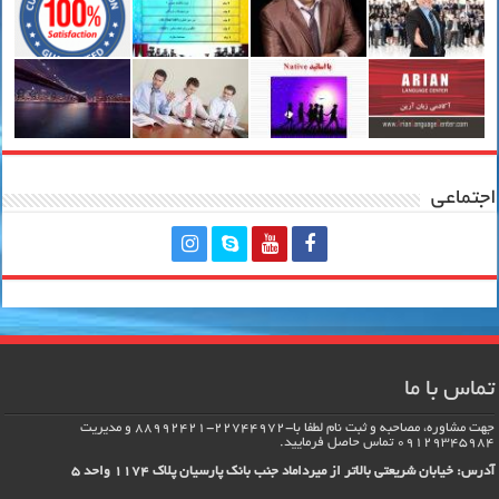
اجتماعی
تماس با ما
جهت مشاوره، مصاحبه و ثبت نام لطفا با-22744972-88992421 و مدیریت
09129345984 تماس حاصل فرماييد.
آدرس: خیابان شریعتی بالاتر از میرداماد جنب بانک پارسیان پلاک 1174 واحد 5