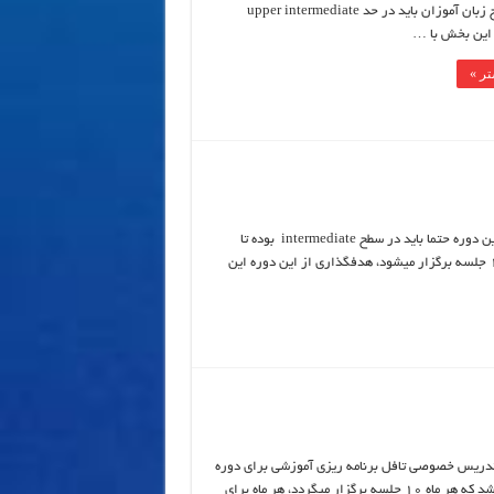
این دوره ، سطح زبان آموزان باید در حد upper intermediate
این بخش با …
ر »
این دوره بر اساس کتاب business result آموزش داده میشود که متقاضیان این دوره حتما باید در سطح intermediate بوده تا
بتوانند در این دوره شرکت کنند . این دوره در 4 ماه برگزار میشود و ماهی 10 جلسه برگزار میشود، هدفگذاری از این دوره این
TOEFL I تدریس خصوصی تافل برنامه ریزی آموزشی برای دوره
تافل 4 ماه میباشد که هر ماه 10 جلسه برگزار میگردد، هر ماه برای