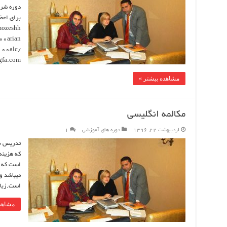
دوره شرو
برای اعضا
mozeshh
00arian
100alc/
gfa.com/
مشاهده بیشتر »
مکالمه انگلیسی
اردیبهشت 22, 1396
دوره های آموزشی
1
میباشد و
است.زبان
مشاهد