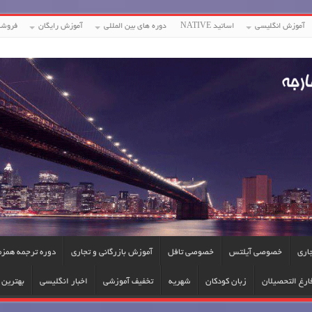
آموزش انگلیسی
اساتید NATIVE
دوره های بین المللی
آموزش رایگان
فروشگ
جاری
خصوصی آیلتس
خصوصی تافل
آموزش بازرگانی و تجاری
دوره ترجمه همزم
ارغ التحصیلان
زبان کودکان
شهریه
تخفیف آموزشی
اخبار انگلیسی
بهترین ا