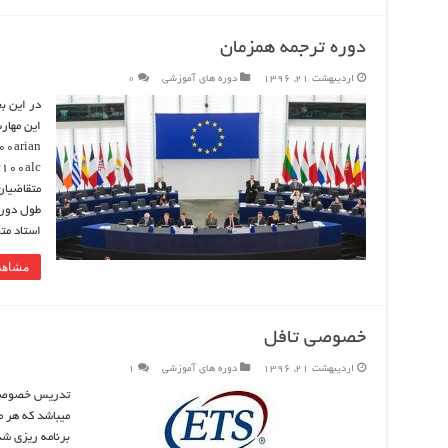
دوره ترجمه همزمان
اردیبهشت 21, 1396
دوره های آموزشی
0
در اين ب
اين مهار
00arian
متقاضیان
استاد م
مشاهد
خصوصی تافل
اردیبهشت 21, 1396
دوره های آموزشی
1
برنامه ریزی ش