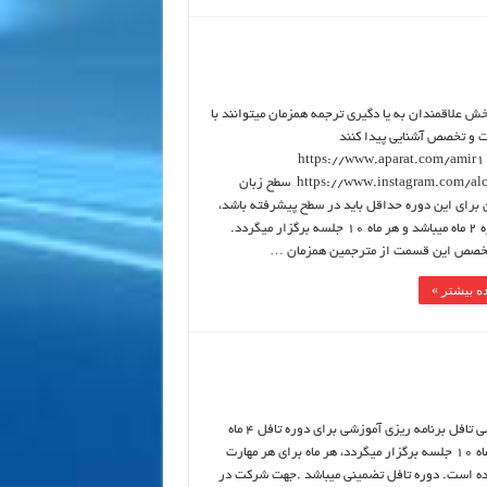
خش علاقمندان به يا دگيري ترجمه همزمان ميتوانند با
ت و تخصص آشنايي پيدا كنند
https://www.aparat.com/amir1
https://www.instagram.com/alc100alc سطح زبان
 برای این دوره حداقل باید در سطح پیشرفته باشد،
طول دوره 2 ماه میباشد و هر ماه 10 جلسه برگزار میگردد.
تخصص این قسمت از مترجمین همزمان …
ه بیشتر »
تدریس خصوصی تافل برنامه ریزی آموزشی برای دوره تافل 4 ماه
میباشد که هر ماه 10 جلسه برگزار میگردد، هر ماه برای هر مهارت
ده است. دوره تافل تضمینی میباشد .جهت شرکت در