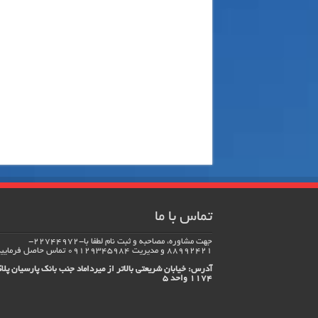
تماس با ما
جهت مشاوره، مصاحبه و ثبت نام لطفا با-22744972-
88992421 و مدیریت 09129345984 تماس حاصل فرماييد.
آدرس: خیابان شریعتی بالاتر از میرداماد جنب بانک پارسیان پلا
1174 واحد 5