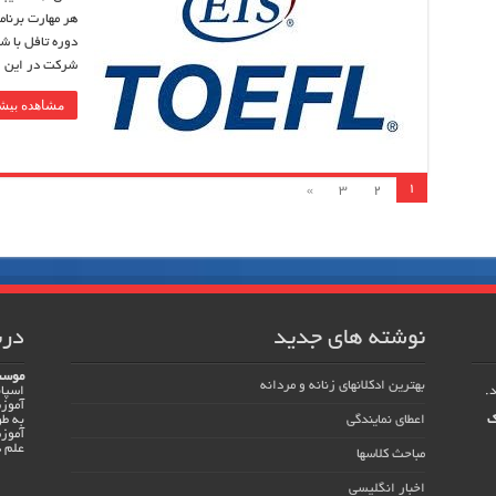
هر مهارت برنا
دوره تافل با ش
شرکت در این 
مشاهده بیشت
1
»
3
2
نوشته های جدید
درب
موسس
بهترین ادکلانهای زنانه و مردانه
اسپان
آموزش
ک
اعطای نمایندگی
به ط
آموزش
علم د
مباحث کلاسها
اخبار انگلیسی