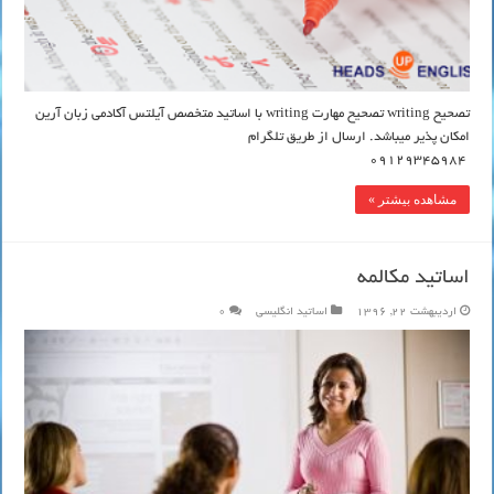
تصحیح writing تصحیح مهارت writing با اساتید متخصص آیلتس آکادمی زبان آرین
امکان پذیر میباشد. ارسال از طریق تلگرام
09129345984
مشاهده بیشتر »
اساتید مکالمه
اردیبهشت 22, 1396
اساتید انگلیسی
0