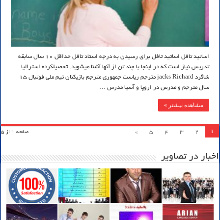
اساتید تافل اساتید تافل برای رسیدن به درجه استاد تافل حداقل 10 سال سابقه
تدریس نیاز است که در اینجا با چند تن از آنها آشنا میشوید. تحصیلکرده استرالیا
شاگرد jacks Richard مترجم ریاست جمهوری مترجم بازیکنان تیم ملی فوتبال 15
سال مترجم و مدرس در اروپا و آسیا مدرس …
مشاهده بیشتر »
1
»
5
4
3
2
صفحه 1 از 5
اخبار در تصاویر