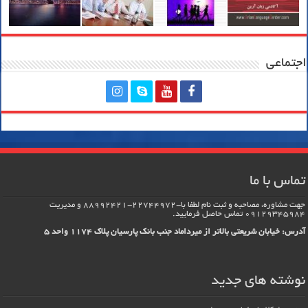
اجتماعی
تماس با ما
جهت مشاوره، مصاحبه و ثبت نام لطفا با-22744972-88992421 و مدیریت
09129345984 تماس حاصل فرماييد.
آدرس: خیابان شریعتی بالاتر از میرداماد جنب بانک پارسیان پلاک 1174 واحد 5
نوشته های جدید