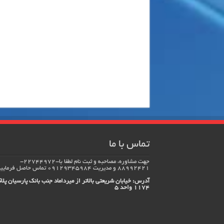
تماس با ما
جهت مشاوره، مصاحبه و ثبت نام لطفا با-22744972-
88992421 و مدیریت 09129345984 تماس حاصل فرماييد.
آدرس: خیابان شریعتی بالاتر از میرداماد جنب بانک پارسیان پلا
1174 واحد 5