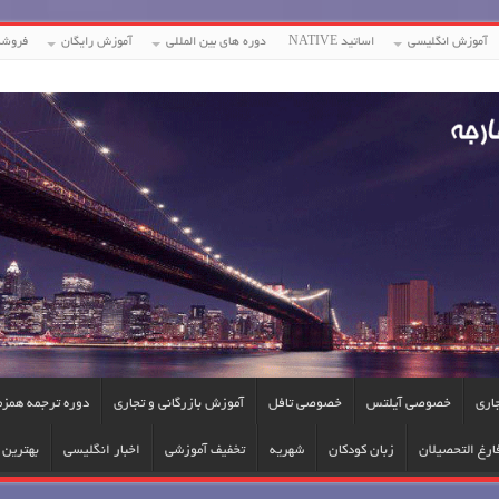
آموزش انگلیسی
اساتید NATIVE
دوره های بین المللی
آموزش رایگان
فروشگ
جاری
خصوصی آیلتس
خصوصی تافل
آموزش بازرگانی و تجاری
دوره ترجمه همزم
ارغ التحصیلان
زبان کودکان
شهریه
تخفیف آموزشی
اخبار انگلیسی
بهترین ا