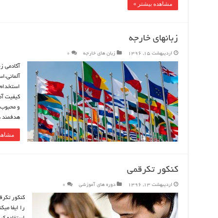
مشاهده بیشتر »
زبانهای خارجه
اردیبهشت 15, 1396
زبان های خارجه
0
آکادمی زب
آلمانی،اس
استخدام 
کیفیت آم
و محبوب 
هدفمند 
مشاهد
کنکور تکرقمی
اردیبهشت 13, 1396
دوره های آموزشی
0
كنكور تکرق
را ایفا میک