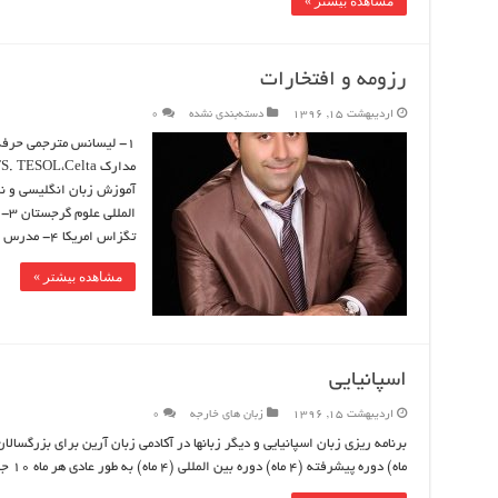
مشاهده بیشتر »
رزومه و افتخارات
اردیبهشت 15, 1396
دسته‌بندی نشده
0
1- لیسانس مترجمی حرفه
تگزاس امریکا 4- مدرس بین …
مشاهده بیشتر »
اسپانیایی
اردیبهشت 15, 1396
زبان های خارجه
0
ماه) دوره پیشرفته (4 ماه) دوره بین المللی (4 ماه) به طور عادی هر ماه 10 جلسه برگزار میشود و آموزش تضمینی میباشد