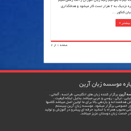
ه ایم تا بتوانبم رتبه زبان آموزان را تک رقمی کنیم
.در این دوره نزدیک به 2 هزار تست کار میشود و هدفگذاری
یان کنکور …
بیشتر »
صفحه 1 از 2
اره موسسه زبان آرین
ه آرین
برگزار کننده زبان های انگلیسی ،فرانسه ، آلمانی ،
یایی ، ترکی ، روسی و عربی میباشد.بدلیل اینکه کیفیت ،
 هدفمندانه و بازدهی بالا برای ما اولین اصل میباشد کلاسها
ور خصوصی برگزار میشود. موسسه زبان آرین سیستم
ی محبوب همراه با اساتید حرفه ای پیشرو در آموزش و تولید
ر خدمت زبان دوستان عزیز میباشد.