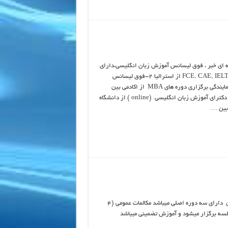
 ای خبر ، فوق لیسانس آموزش زبان انگلیسی،دارای
مدارک FCE. CAE. IELTS. TESOL،Celta از استرالیا 2-فوق لیسانس
آموزش زبان انگلیسی و نمایندگی برگزاری دوره های MBA از اکادمی بین
المللی علوم گرجستان 3- دکترای آموزش زبان انگلیسی (online ) از دانشگاه
برنامه ریزی زبان اسپانیایی و دیگر زبانها در آکادمی زبان آرین برای بزرگسالان دارای سه دوره اصلی میباشد مکالمات عمومی (4