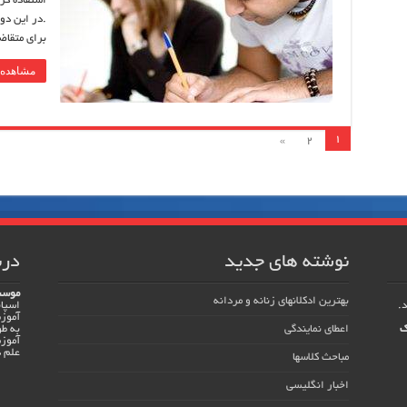
استفاده کرد
برای متقاض
مشاهده 
1
»
2
نوشته های جدید
درب
موسس
بهترین ادکلانهای زنانه و مردانه
اسپان
آموزش
ک
اعطای نمایندگی
به ط
آموزش
علم د
مباحث کلاسها
اخبار انگلیسی