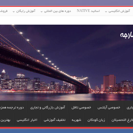
آموزش انگلیسی
اساتید NATIVE
دوره های بین المللی
آموزش رایگان
فروشگ
جاری
خصوصی آیلتس
خصوصی تافل
آموزش بازرگانی و تجاری
دوره ترجمه همزم
ارغ التحصیلان
زبان کودکان
شهریه
تخفیف آموزشی
اخبار انگلیسی
بهترین ا