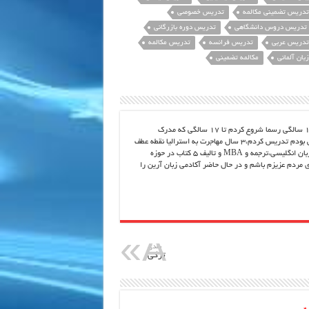
تدریس تضمینی مکالمه
تدریس خصوصی
تدریس دروس دانشگاهی
تدریس دوره بازرگانی
تدریس عربی
تدریس فرانسه
تدریس مکالمه
بان آلمانی
مکالمه تضمینی
از بچگی عاشق زبان انگلیسی بودم و کلاس انگلیسی را از 10 سالگی رسما شروع کردم تا 17 سالگی که مدرک
FCE،TTC را گرفتم سپس در رشته مورد علاقم که عاشقش بودم تدریس کردم،3 سال مهاجرت به استرالیا نقطه عطف
زندگیم بود و بعد از تحصیلات دانشگاهی در رشته آموزش زبان انگلیسی،ترجمه و MBA و تالیف 5 کتاب در حوزه
ای مردم عزیزم باشم و در حال حاضر آکادمی زبان آرین را
بعدی
ترکی
*