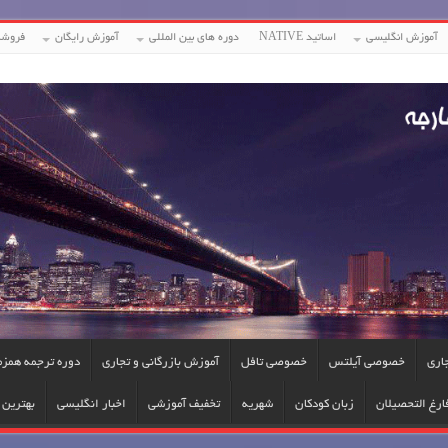
آموزش انگلیسی
اساتید NATIVE
دوره های بین المللی
آموزش رایگان
فروشگ
جاری
خصوصی آیلتس
خصوصی تافل
آموزش بازرگانی و تجاری
دوره ترجمه همزم
ارغ التحصیلان
زبان کودکان
شهریه
تخفیف آموزشی
اخبار انگلیسی
بهترین ا