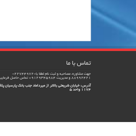
تماس با ما
جهت مشاوره، مصاحبه و ثبت نام لطفا با-22744972-
88992421 و مدیریت 09129345984 تماس حاصل فرماييد.
آدرس: خیابان شریعتی بالاتر از میرداماد جنب بانک پارسیان پلا
1174 واحد 5