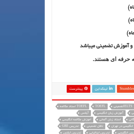
ه حرفه ای هستند.
Stumble
لینکداین
پینترست
IELTSتضمینی
TOEFL
TOEFL استاد مکالمه
ی
آموزش زبان انگلیسی
آیلتس
انی
استاد زبان آلمانی
اموزش مکالمه انگلیسی
 انگلیسی در تهران
تافل تضمینی
تدریس GRE
یس انگلیسی
تدریس ایتالیایی
تدریس ایلتس