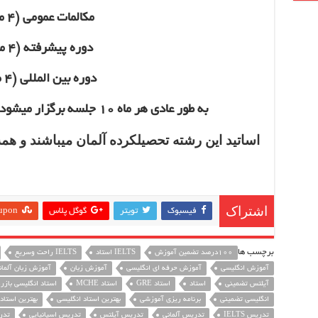
مکالمات عمومی (4 ماه)
دوره پیشرفته (4 ماه)
دوره بین المللی (4 ماه)
به طور عادی هر ماه 10 جلسه برگزار میشود و آموزش تضمینی میباشد
اساتید این رشته تحصیلکرده آلمان میباشند و هم
اشتراک
فيسبوك
تويتر
گوگل پلاس
upon
برچسب ها
100درصد تضمین آموزش
IELTS استاد
IELTS راحت وسریع
آموزش انگلیسی
آموزش حرفه ای انگلیسی
آموزش زبان
آموزش زبان آلمان
آیلتس تضمینی
استاد
استاد GRE
استاد MCHE
استاد انگلیسی بازرگ
انگلیسی تضمینی
برنامه ریزی آموزشی
بهترین استاد انگلیسی
بهترین استاد
تدریس IELTS
تدریس آلمانی
تدریس آیلتس
تدریس اسپانیایی
تدر