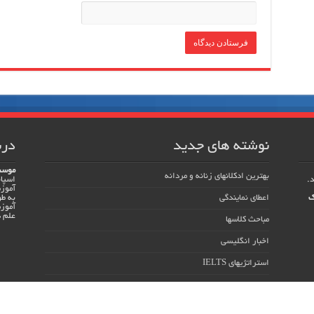
نوشته های جدید
درب
موسس
بهترین ادکلانهای زنانه و مردانه
اسپان
آموزش
ک
اعطای نمایندگی
به ط
آموزش
علم د
مباحث کلاسها
اخبار انگلیسی
استراتژیهای IELTS