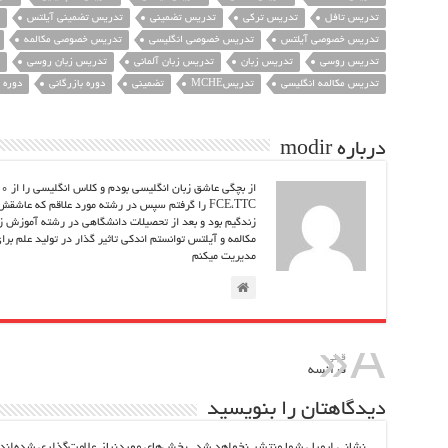
تدریس تافل
تدریس ترکی
تدریس تضمینی
تدریس تضمینی آیلتس
تدریس خصوصی آیلتس
تدریس خصوصی انگلیسی
تدریس خصوصی مکالمه
تدریس روسی
تدریس زبان
تدریس زبان آلمانی
تدریس زبان روسی
تدریس مکالمه انگلیسی
تدریسMCHE
تضمینی
دوره بازرگانی
دوره ز
درباره modir
مکالمه و آیلتس توانستم اندکی تاثیر گذار در تولید علم بر
مدیریت میکنم
قبلي
فرانسه
دیدگاهتان را بنویسید
نشانی ایمیل شما منتشر نخواهد شد.
بخش‌های موردنیاز علامت‌گذاری شده‌اند