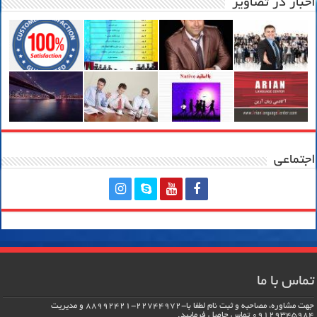
اخبار در تصاویر
اجتماعی
تماس با ما
جهت مشاوره، مصاحبه و ثبت نام لطفا با-22744972-88992421 و مدیریت
09129345984 تماس حاصل فرماييد.