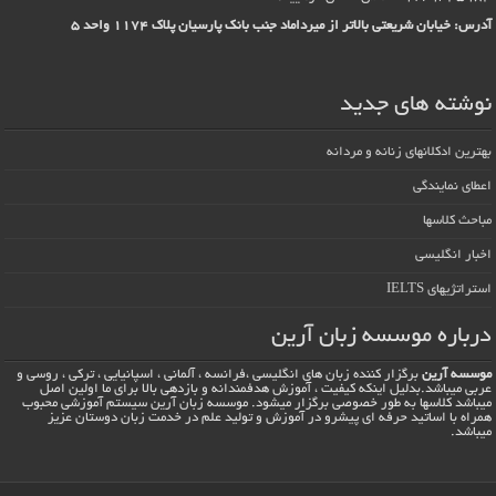
آدرس: خیابان شریعتی بالاتر از میرداماد جنب بانک پارسیان پلاک 1174 واحد 5
نوشته های جدید
بهترین ادکلانهای زنانه و مردانه
اعطای نمایندگی
مباحث کلاسها
اخبار انگلیسی
استراتژیهای IELTS
درباره موسسه زبان آرین
موسسه آرین
برگزار کننده زبان های انگلیسی ،فرانسه ، آلمانی ، اسپانیایی ، ترکی ، روسی و
عربی میباشد.بدلیل اینکه کیفیت ، آموزش هدفمندانه و بازدهی بالا برای ما اولین اصل
میباشد کلاسها به طور خصوصی برگزار میشود. موسسه زبان آرین سیستم آموزشی محبوب
همراه با اساتید حرفه ای پیشرو در آموزش و تولید علم در خدمت زبان دوستان عزیز
میباشد.