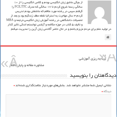
از بچگی عاشق زبان انگلیسی بودم و کلاس انگلیسی را از 10
سالگی رسما شروع کردم تا 17 سالگی که مدرک FCE،TTC را
گرفتم سپس در رشته مورد علاقم که عاشقش بودم تدریس
کردم،3 سال مهاجرت به استرالیا نقطه عطف زندگیم بود و بعد از
تحصیلات دانشگاهی در رشته آموزش زبان انگلیسی،ترجمه و MBA
و تالیف 5 کتاب در حوزه مکالمه و آیلتس توانستم اندکی تاثیر گذار
در تولید علم برای مردم عزیزم باشم و در حال حاضر آکادمی زبان آرین را مدیریت میکنم
قبلي
برنامه ریزی آموزشی
بعدی
مشاوره مقاله و پایان نامه
دیدگاهتان را بنویسید
نشانی ایمیل شما منتشر نخواهد شد.
بخش‌های موردنیاز علامت‌گذاری شده‌اند
*
دیدگاه
*