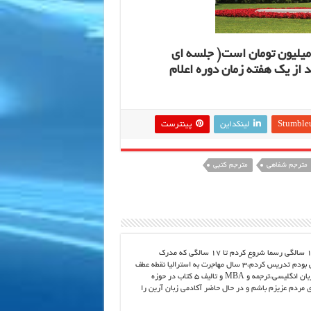
احبه و ارزیابی رایگان میباشد و شهریه این دوره 4 میلیون تومان است( جلسه ای
د از یک هفته زمان دوره اعلام
Stumble
لینکداین
پینترست
مترجم شفاهی
مترجم کتبی
از بچگی عاشق زبان انگلیسی بودم و کلاس انگلیسی را از 10 سالگی رسما شروع کردم تا 17 سالگی که مدرک
FCE،TTC را گرفتم سپس در رشته مورد علاقم که عاشقش بودم تدریس کردم،3 سال مهاجرت به استرالیا نقطه عطف
زندگیم بود و بعد از تحصیلات دانشگاهی در رشته آموزش زبان انگلیسی،ترجمه و MBA و تالیف 5 کتاب در حوزه
ای مردم عزیزم باشم و در حال حاضر آکادمی زبان آرین را