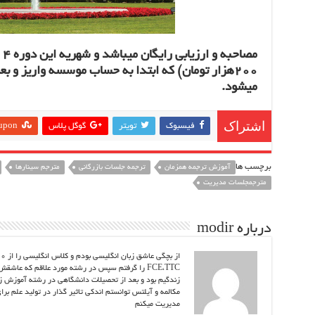
مص
200هزار تومان) که ابتدا به حساب موسسه واریز و بع
میشود.
اشتراک
فيسبوك
تويتر
گوگل پلاس
upon
برچسب ها
آموزش ترجمه همزمان
ترجمه جلسات بازرگانی
مترجم سینارها
مترجمجلسات مدیریت
درباره modir
مکالمه و آیلتس توانستم اندکی تاثیر گذار در تولید علم بر
مدیریت میکنم