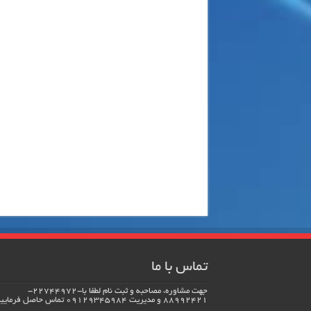
تماس با ما
جهت مشاوره، مصاحبه و ثبت نام لطفا با-22744972-
88992421 و مدیریت 09129345984 تماس حاصل فرماييد.