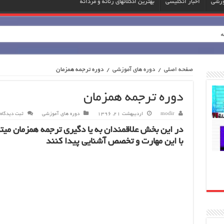
وزشی
اخبار انگلیسی
بهترین ادکلانهای زنانه و مردانه
ه
صفحه اصلی
/
دوره های آموزشی
/
دوره ترجمه همزمان
دوره ترجمه همزمان
modir
اردیبهشت 21, 1396
دوره های آموزشی
ثبت دیدگاه
در اين بخش علاقمندان به يا دگيري ترجمه همزمان ميتو
با اين مهارت و تخصص آشنايي پيدا كنند