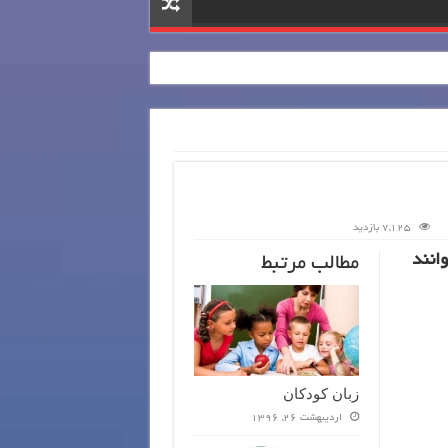
7,125 بازدید
انند
مطالب مرتبط
زبان کودکان
اردیبهشت 26, 1396