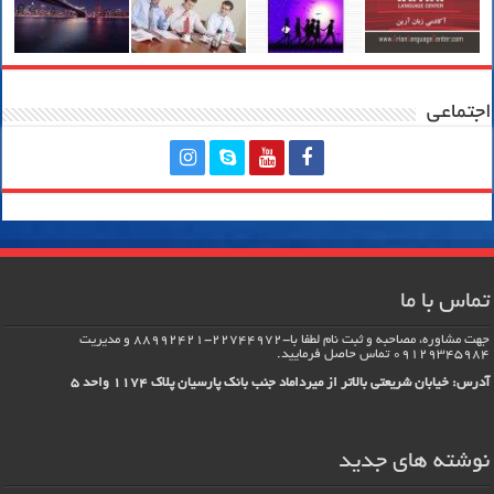
اجتماعی
تماس با ما
جهت مشاوره، مصاحبه و ثبت نام لطفا با-22744972-88992421 و مدیریت
09129345984 تماس حاصل فرماييد.
آدرس: خیابان شریعتی بالاتر از میرداماد جنب بانک پارسیان پلاک 1174 واحد 5
نوشته های جدید