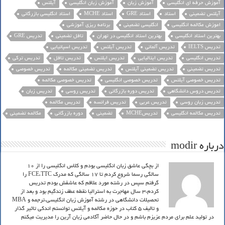
آموزش حرفه ای انگلیسی
آموزش زبان
آموزش زبان انگلیسی
آیلتس
آیلتس تضمینی
استاد
استاد GRE
استاد MCHE
استاد انگلیسی بازرگانی
اموزش مکالمه انگلیسی
انگلیسی تضمینی
برنامه ریزی آموزشی
بهترین استاد انگلیسی
بهترین استاد انگلیسی در تهران
تافل تضمینی
تدریس GRE
تدریس IELTS
تدریس آلمانی
تدریس آیلتس
تدریس اسپانیایی
تدریس انگلیسی
تدریس ایتالیایی
تدریس ایلتس
تدریس تافل
تدریس ترکی
تدریس تضمینی
تدریس تضمینی آیلتس
تدریس تضمینی مکالمه
تدریس خصوصی
تدریس خصوصی آیلتس
تدریس خصوصی انگلیسی
تدریس خصوصی مکالمه
تدریس دروس دانشگاهی
تدریس دوره بازرگانی
تدریس روسی
تدریس زبان
تدریس زبان روسی
تدریس عربی
تدریس فرانسه
تدریس مکالمه
تدریس مکالمه انگلیسی
تدریسMCHE
تضمینی
دوره بازرگانی
مکالمه تضمینی
درباره modir
از بچگی عاشق زبان انگلیسی بودم و کلاس انگلیسی را از 10
سالگی رسما شروع کردم تا 17 سالگی که مدرک FCE،TTC را
گرفتم سپس در رشته مورد علاقم که عاشقش بودم تدریس
کردم،3 سال مهاجرت به استرالیا نقطه عطف زندگیم بود و بعد از
تحصیلات دانشگاهی در رشته آموزش زبان انگلیسی،ترجمه و MBA
و تالیف 5 کتاب در حوزه مکالمه و آیلتس توانستم اندکی تاثیر گذار
در تولید علم برای مردم عزیزم باشم و در حال حاضر آکادمی زبان آرین را مدیریت میکنم