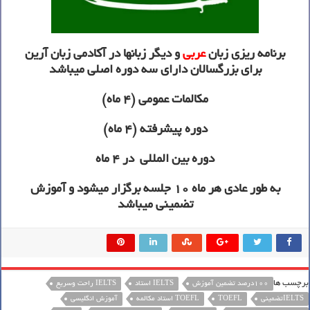
برنامه ریزی زبان
عربی
و دیگر زبانها در آکادمی زبان آرین
برای بزرگسالان دارای سه دوره اصلی میباشد
مکالمات عمومی (4 ماه)
دوره پیشرفته (4 ماه)
دوره بین المللی در 4 ماه
به طور عادی هر ماه 10 جلسه برگزار میشود و آموزش
تضمینی میباشد
برچسب ها
100درصد تضمین آموزش
IELTS استاد
IELTS راحت وسریع
IELTSتضمینی
TOEFL
TOEFL استاد مکالمه
آموزش انگلیسی