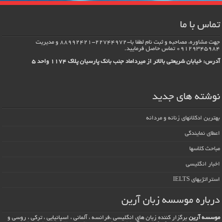
تماس با ما
جهت مشاوره، مصاحبه و ثبت نام لطفا با-22744972-88992421 و مدیریت
09129345984 تماس حاصل فرماييد.
آدرس: خیابان شریعتی بالاتر از میرداماد جنب بانک پارسیان پلاک 1174 واحد 5
نوشته های جدید
بهترین ادکلانهای زنانه و مردانه
اعطای نمایندگی
مباحث کلاسها
اخبار انگلیسی
استراتژیهای IELTS
درباره موسسه زبان آرین
موسسه آرین
برگزار کننده زبان های انگلیسی ،فرانسه ، آلمانی ، اسپانیایی ، ترکی ، روسی و