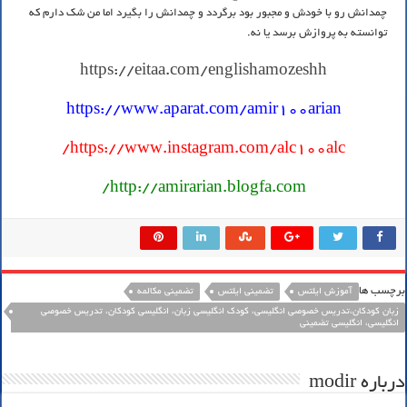
چمدانش رو با خودش و مجبور بود برگردد و چمدانش را بگیرد اما من شک دارم که
توانسته به پروازش برسد یا نه.
https://eitaa.com/englishamozeshh
https://www.aparat.com/amir100arian
https://www.instagram.com/alc100alc/
http://amirarian.blogfa.com/
برچسب ها
آموزش ایلتس
تضمینی ایلتس
تضمینی مکالمه
زبان کودکان،تدریس خصوصی انگلیسی، کودک انگلیسی زبان، انگلیسی کودکان، تدریس خصوصی
انگلیسی، انگلیسی تضمینی
درباره modir