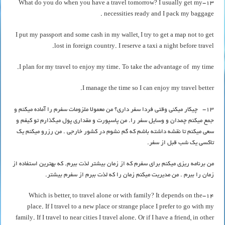
13-What do you do when you have a travel tomorrow? I usually get my
necessities ready and I pack my baggage .
I put my passport and some cash in my wallet, I try to get a map not to get
lost in foreign country. I reserve a taxi a night before travel.
I plan for my travel to enjoy my time. To take the advantage of my time.
I manage the time so I can enjoy my travel better.
13- چیکار میکنی وقتی فردا سفر داری؟ من معمولا ملزومات سفرم را آماده میکنم و
جمع میکنم چمدان و وسایل سفر را. من پاسپورت و مقداری پول میگذارم تو کیفم و
سعی میکنم تا نقشه داشته باشم که گم نشوم در کشور خارجی . من رزرو میکنم یک
تاکسی یک شب قبل از سفر.
من برنامه ریزی میکنم برای سفرم که از زمان بیشتر لذت ببرم. که بهترین استفاده از
زمان را ببرم . من مدیریت میکنم زمان را که لذت ببرم از سفرم بیشتر.
14-Which is better, to travel alone or with family? It depends on the
place. If I travel to a new place or strange place I prefer to go with my
family. If I travel to near cities I travel alone. Or if I have a friend, in other