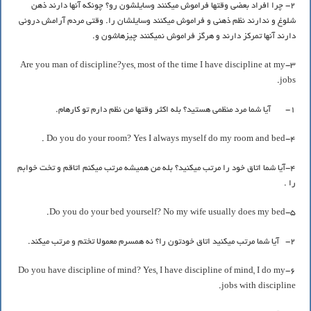
2- چرا افراد بعضی وقتها فراموش میکنند وسایلشون رو؟ چونکه آنها دارند ذهن
شلوغ و ندارند نظم ذهنی و فراموش میکنند وسایلشان را. وقتی مردم آرامش درونی
دارند آنها تمرکز دارند و هرگز فراموش نمیکنند چیزهاشون و.
3-Are you man of discipline?yes, most of the time I have discipline at my
jobs.
1- آیا شما مرد منظمی هستید؟ بله اکثر وقتها من نظم دارم تو کارهام.
4-Do you do your room? Yes I always myself do my room and bed .
4-آیا شما اتاق خود را مرتب میکنید؟ بله من همیشه مرتب میکنم اتاقم و تخت خوابم
را .
5-Do you do your bed yourself? No my wife usually does my bed.
2- آیا شما مرتب میکنید اتاق خودتون را؟ نه همسرم معمولا تختم و مرتب میکند.
6-Do you have discipline of mind? Yes, I have discipline of mind, I do my
jobs with discipline.