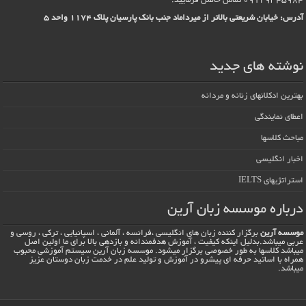
09129345984 تماس حاصل فرماييد.
آدرس: خیابان شریعتی بالاتر از میرداماد جنب بانک پارسیان پلاک 1174 واحد 5
نوشته های جدید
بهترین ادکلانهای زنانه و مردانه
اعطای نمایندگی
مباحث کلاسها
اخبار انگلیسی
استراتژیهای IELTS
درباره موسسه زبان آرین
موسسه آرین
برگزار کننده زبان های انگلیسی ،فرانسه ، آلمانی ، اسپانیایی ، ترکی ، روسی و
عربی میباشد.بدلیل اینکه کیفیت ، آموزش هدفمندانه و بازدهی بالا برای ما اولین اصل
میباشد کلاسها به طور خصوصی برگزار میشود. موسسه زبان آرین سیستم آموزشی محبوب
همراه با اساتید حرفه ای پیشرو در آموزش و تولید علم در خدمت زبان دوستان عزیز
میباشد.