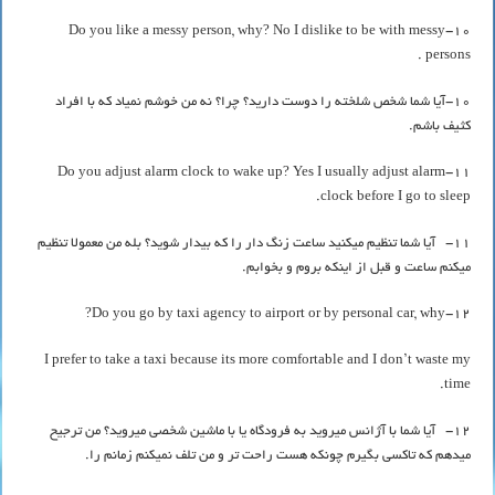
10-Do you like a messy person, why? No I dislike to be with messy
persons .
10-آیا شما شخص شلخته را دوست دارید؟ چرا؟ نه من خوشم نمیاد که با افراد
کثیف باشم.
11-Do you adjust alarm clock to wake up? Yes I usually adjust alarm
clock before I go to sleep.
11- آیا شما تنظیم میکنید ساعت زنگ دار را که بیدار شوید؟ بله من معمولا تنظیم
میکنم ساعت و قبل از اینکه بروم و بخوابم.
12-Do you go by taxi agency to airport or by personal car, why?
I prefer to take a taxi because its more comfortable and I don’t waste my
time.
12- آیا شما با آژانس میروید به فرودگاه یا با ماشین شخصی میروید؟ من ترجیح
میدهم که تاکسی بگیرم چونکه هست راحت تر و من تلف نمیکنم زمانم را.