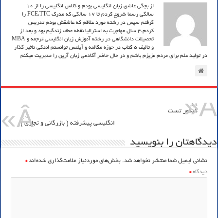
از بچگی عاشق زبان انگلیسی بودم و کلاس انگلیسی را از 10
سالگی رسما شروع کردم تا 17 سالگی که مدرک FCE،TTC را
گرفتم سپس در رشته مورد علاقم که عاشقش بودم تدریس
کردم،3 سال مهاجرت به استرالیا نقطه عطف زندگیم بود و بعد از
تحصیلات دانشگاهی در رشته آموزش زبان انگلیسی،ترجمه و MBA
و تالیف 5 کتاب در حوزه مکالمه و آیلتس توانستم اندکی تاثیر گذار
در تولید علم برای مردم عزیزم باشم و در حال حاضر آکادمی زبان آرین را مدیریت میکنم
قبلي
کنکور تست
بعدی
انگلیسی پیشرفته ( بازرگانی و تجاری )
دیدگاهتان را بنویسید
نشانی ایمیل شما منتشر نخواهد شد.
بخش‌های موردنیاز علامت‌گذاری شده‌اند
*
دیدگاه
*