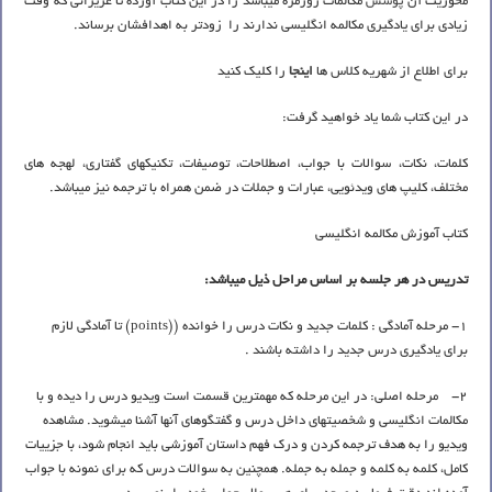
محوریت آن
پوشش
مکالمات روزمره میباشد را در این کتاب آورده تا عزیزانی که وقت
زیادی برای یادگیری مکالمه انگلیسی ندارند را زودتر به اهدافشان برساند.
برای اطلاع از شهریه کلاس ها
اینجا
را کلیک کنید
در این کتاب شما یاد خواهید گرفت:
کلمات، نکات، سوالات با جواب، اصطلاحات، توصیفات، تکنیکهای گفتاری، لهجه های
مختلف، کلیپ های ویدئویی، عبارات و جملات در ضمن همراه با ترجمه نیز میباشد.
کتاب آموزش مکالمه انگلیسی
تدريس در هر جلسه بر اساس مراحل ذيل ميباشد:
1- مرحله آمادگی : كلمات جديد و نكات درس را خوانده ((points) تا آمادگي لازم
براي يادگيري درس جديد را داشته باشند .
2- مرحله اصلي: در اين مرحله كه مهمترين قسمت است ويديو درس را ديده و با
مكالمات انگلیسی و شخصيتهاي داخل درس و گفتگوهاي آنها آشنا ميشويد. مشاهده
ويديو را به هدف ترجمه كردن و درك فهم داستان آموزشی باید انجام شود، با جزييات
کامل، کلمه به كلمه و جمله به جمله. همچنین به سوالات درس که برای نمونه با جواب