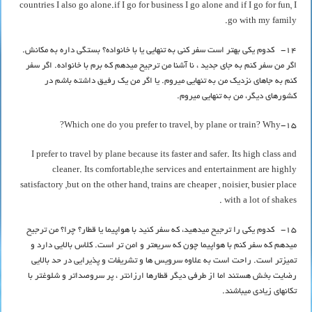
countries I also go alone.if I go for business I go alone and if I go for fun, I
go with my family.
14- کدوم یکی بهتر است سفر کنی به تنهایی یا با خانواده؟ بستگی داره به مکانش.
اگر من سفر کنم به جای جدید ، نا آشنا من ترجیح میدهم که برم با خانواده. اگر سفر
کنم به جاهای نزدیک من به تنهایی میروم. یا اگر من یک رفیق داشته باشم در
کشورهای دیگر، من به تنهایی میروم.
15-Which one do you prefer to travel, by plane or train? Why?
I prefer to travel by plane because its faster and safer. Its high class and
cleaner. Its comfortable,the services and entertainment are highly
satisfactory ,but on the other hand, trains are cheaper , noisier, busier place
with a lot of shakes .
15- کدوم یکی را ترجیح میدهید، که سفر کنید با هواپیما یا قطار؟ چرا؟ من ترجیح
میدهم که سفر کنم با هواپیما چون که سریعتر و امن تر است. کلاس بالایی دارد و
تمیزتر است. راحت است به علاوه سرویس ها و تشریفات و پذیرایی در حد بالایی
رضایت بخش هستند اما از طرفی دیگر قطارها ارزانتر ، پر سروصداتر و شلوغتر با
تکانهای زیادی میباشند.