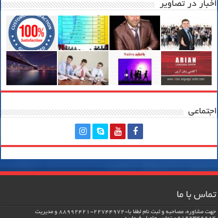
اخبار در تصاویر
اجتماعی
تماس با ما
جهت مشاوره، مصاحبه و ثبت نام لطفا با-22744972-88992421 و مدیریت