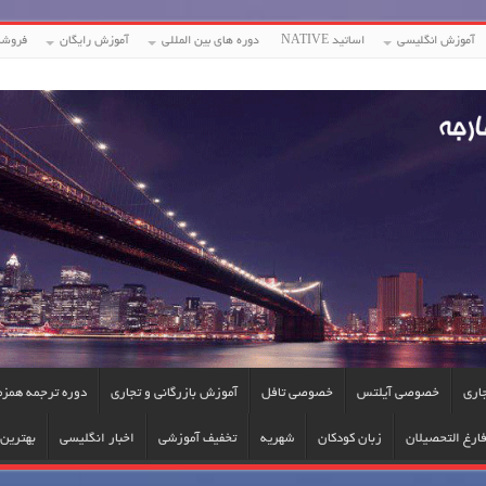
آموزش انگلیسی
اساتید NATIVE
دوره های بین المللی
آموزش رایگان
فروشگ
جاری
خصوصی آیلتس
خصوصی تافل
آموزش بازرگانی و تجاری
دوره ترجمه همزم
ارغ التحصیلان
زبان کودکان
شهریه
تخفیف آموزشی
اخبار انگلیسی
بهترین 