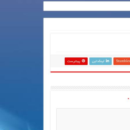
Stumble
لینکداین
پینترست
*