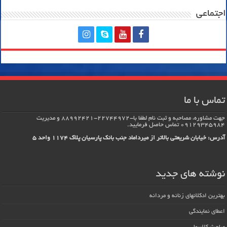
اجتماعی
تماس با ما
جهت مشاوره، مصاحبه و ثبت نام لطفا با-22744972-88992421 و مدیریت
09129345984 تماس حاصل فرماييد.
آدرس: خیابان شریعتی بالاتر از میرداماد جنب بانک پارسیان پلاک 1174 واحد 5
نوشته های جدید
بهترین ادکلانهای زنانه و مردانه
اعطای نمایندگی