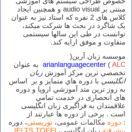
خصوص طراحی سیستم های آموزشی
مبتنی بر audio visual و همچنین ایجاد
کلاس های 2 نفره که استاد نیز به عنوان
یک شاگرد در بحث ها شرکت میکند،
توانست در طی این سالها سیستمی
متفاوت و موفق ارایه کند.
موسسه زبان آرين(
ALC
(
arianlanguagecenter
به عنوان
تخصصي ترين مركز آموزش
زبان
انگليسي
با دوره هاي متمايز و بر اساس
به روز ترين متد آموزشي اروپا و دوره
های انحصاری در خدمت تمامي
علاقمندان به فراگیری زبان انگلیسی
است . برخی از دوره ها عبارتند از
:
دوره
مکالمات عمومی
،
توریستی
، دوره
پیشرفته
زبان انگلیسی،
IELTS,TOEFL