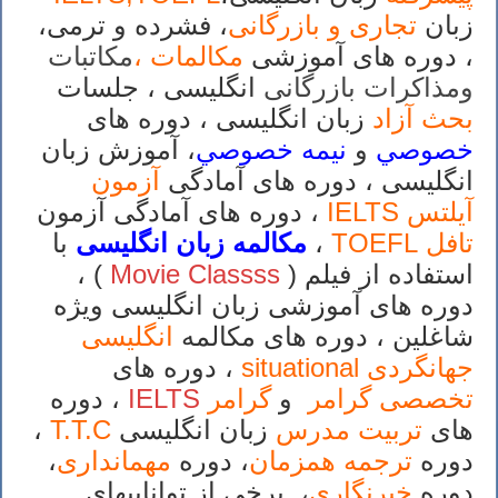
زبان
تجاری و بازرگانی
، فشرده و ترمی،
، دوره های آموزشی
مکالمات ،
مکاتبات
ومذاکرات بازرگانی
انگلیسی ، جلسات
بحث آزاد
زبان انگلیسی ، دوره های
خصوصي
و
نيمه خصوصي
، آموزش زبان
انگلیسی ، دوره های آمادگی
آزمون
آیلتس IELTS
، دوره های آمادگی آزمون
تافل
TOEFL
،
مکالمه زبان انگلیسی
با
استفاده از فیلم (
Movie Classss
) ،
دوره های آموزشی زبان انگلیسی ویژه
شاغلین ، دوره های مکالمه
انگلیسی
جهانگردی situational
، دوره های
تخصصی گرامر
و
گرامر
IELTS
، دوره
های
تربیت مدرس
زبان انگلیسی
T.T.C
،
دوره
ترجمه همزمان
، دوره
مهمانداری
،
دوره
خبرنگاری
، برخی از تواناییهای