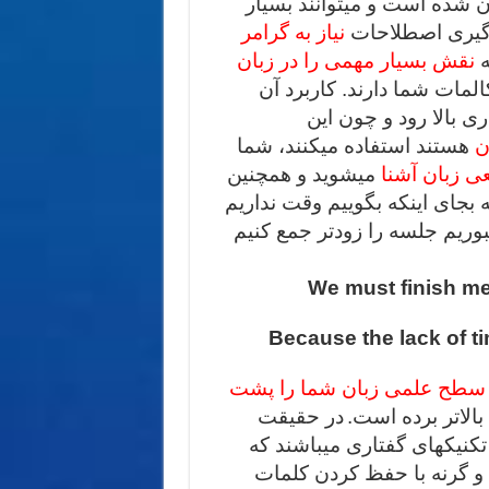
ان شده است و میتوانند بسیار
دگیری اصطلاحات
نیاز به گرامر
ه
نقش بسیار مهمی را در زبان
مات شما دارند. کاربرد آن
 بالا رود و چون این
ن
هستند استفاده میکنند، شما
عی زبان آشنا
میشوید و همچنین
 بجای اینکه بگوییم وقت نداریم
بوریم جلسه را زودتر جمع کنیم
We must finish me
Because the lack of t
 سطح علمی زبان شما را پشت
بالاتر برده است.
در حقیقت
تکنیکهای گفتاری میباشند که
و گرنه با حفظ کردن کلمات