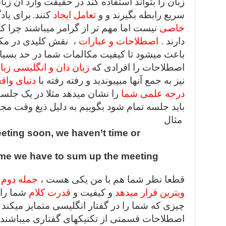
زبان را بتواند استفاده کند در حقیقت وارد آن زب
سریع رابطه بگیرند و و
تعامل ایجاد
کنند.
برای یا
خاصی
نیست اما مهم تر از گرامر میباشند چرا ک
دارند .
اصطلاحات و عبارات
، نقش کلیدی در مکال
باعث میشود تا کیفیت مکالمات شما در حد بسیاری
اصطلاحات را افرادی که
زبان دان و انگلیسی زبا
نیز به جمع آنها میپیوندید و رفته رفته با
دنیای واق
درجه علمی شما
را نشان میدهد مثلا در یک جلسه
باید جلسه تمام شود بگوییم به دلیل ذیغ وقت مج
مثال
eting soon, we haven’t time or
ime we have to sum up the meeting
قطعا نظر شما هم با من یکی هست ،
جمله دوم
ویترین قرار میدهد
و کیفیت و
قدرت کلام
شما را 
چیزی که شما را در گفتار انگلیسی متمایز میکند 
اصطلاحات قسمتی از تکنیکهای گفتاری میباشند 