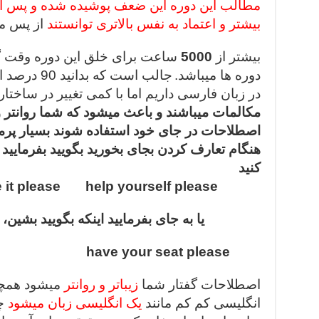
مطالب این
دوره این ضعف پوشیده شده و پس ا
بیشتر و اعتماد به نفس بالاتری توانستند
از پس مک
بیشتر از
5000
ساعت برای خلق این دوره وقت گذ
دوره ها میباشد.
جالب است که
در زبان فارسی داریم اما با کمی تغییر در ساختار
مکالمات میباشند و باعث میشود که شما روانتر و 
اصطلاحات در جای خود استفاده شوند بسیار
پرم
هنگام تعارف کردن بجای بخورید بگویید بفرمایید م
کنید
ase help yourself please
یا به جای بفرمایید اینکه بگویید بشین، 
ave your seat please
اصطلاحات گفتار شما
زیباتر و روانتر
میشود همچن
انگلیسی کم کم مانند
یک انگلیسی زبان میشود
چو