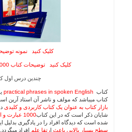
کلیک کنید
نمونه توضیح
کلیک کنید
توضیحات کتاب 1000 اصطلاح کاربردی
چندین درس اول ک
کتاب
practical phrases in spoken English
یک
کتاب میباشد که مولف و ناشر آن استاد آرین اس
بازار کتاب به عنوان یک کتاب کاربردی و کلیدی
در
شایان ذکر است که در این کتاب
1000 عبارت و اصطلاح کاربردی و ضروری
شده است که دیدگاه افراد را در یادگیری بدلیل ا
سطح بسیار بالایی باعث
ا
رتقا علم
افراد میگردد.