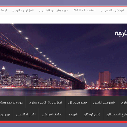
آموزش انگلیسی
اساتید NATIVE
دوره های بین المللی
آموزش رایگان
فروشگ
جاری
خصوصی آیلتس
خصوصی تافل
آموزش بازرگانی و تجاری
دوره ترجمه همزم
ارغ التحصیلان
زبان کودکان
شهریه
تخفیف آموزشی
اخبار انگلیسی
بهترین ا